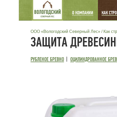
MAIN
О КОМПАНИИ
КАК СТР
NAVIGATION
СТРОКА
ООО «Вологодский Северный Лес»
Как ст
ЗАЩИТА ДРЕВЕСИ
НАВИГАЦИИ
ТРЕТИЙ
РУБЛЕНОЕ БРЕВНО
ОЦИЛИНДРОВАННОЕ БРЕ
УРОВЕНЬ
МЕНЮ