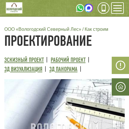
Инфо
Мен
СТРОКА
ООО «Вологодский Северный Лес»
Как строим
ПРОЕКТИРОВАНИЕ
НАВИГАЦИИ
ТРЕТИЙ
ЭСКИЗНЫЙ ПРОЕКТ
РАБОЧИЙ ПРОЕКТ
УРОВЕНЬ
3Д ВИЗУАЛИЗАЦИЯ
3Д ПАНОРАМА
МЕНЮ