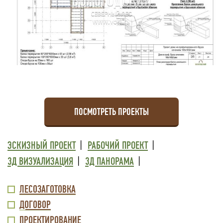
ПОСМОТРЕТЬ ПРОЕКТЫ
ТРЕТИЙ
ЭСКИЗНЫЙ ПРОЕКТ
РАБОЧИЙ ПРОЕКТ
УРОВЕНЬ
3Д ВИЗУАЛИЗАЦИЯ
3Д ПАНОРАМА
МЕНЮ
ВТОРОЙ
ЛЕСОЗАГОТОВКА
ВНИЗУ
ДОГОВОР
УРОВЕНЬ
ПРОЕКТИРОВАНИЕ