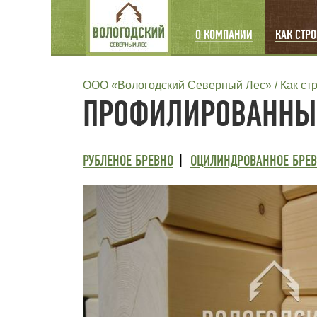
MAIN
О КОМПАНИИ
КАК СТР
NAVIGATION
СТРОКА
ООО «Вологодский Северный Лес»
Как ст
ПРОФИЛИРОВАННЫ
НАВИГАЦИИ
ТРЕТИЙ
РУБЛЕНОЕ БРЕВНО
ОЦИЛИНДРОВАННОЕ БРЕ
УРОВЕНЬ
МЕНЮ